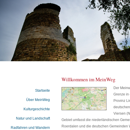
Willkommen im MeinWeg
Der Meinwe
Startseite
Grenze in
Über MeinWeg
Provinz L
deutschen
Kulturgeschichte
Viersen (
Natur und Landschaft
Gebiet umfasst die niederländischen Ge
Roerdalen und die deutschen Gemeinden
Radfahren und Wandern