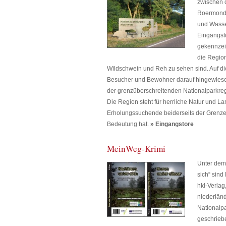
zwischen
Roermond
und Wasse
Eingangst
gekennzeic
die Region
Wildschwein und Reh zu sehen sind. Auf d
Besucher und Bewohner darauf hingewiesen
der grenzüberschreitenden Nationalparkre
Die Region steht für herrliche Natur und La
Erholungssuchende beiderseits der Grenz
Bedeutung hat.
» Eingangstore
MeinWeg-Krimi
Unter dem 
sich“ sind
hkl-Verlag
niederlän
Nationalp
geschrieb