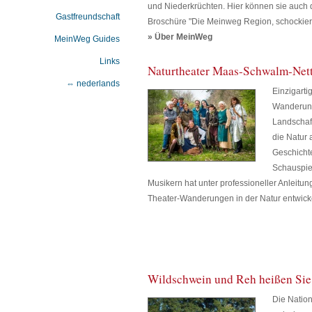
und Niederkrüchten. Hier können sie auch
Gastfreundschaft
Broschüre "Die Meinweg Region, schockie
» Über MeinWeg
MeinWeg Guides
Links
Naturtheater Maas-Schwalm-Net
⇔ nederlands
Einzigarti
Wanderung
Landschaf
die Natur 
Geschicht
Schauspie
Musikern hat unter professioneller Anleitu
Theater-Wanderungen in der Natur entwicke
Wildschwein und Reh heißen Si
Die Natio