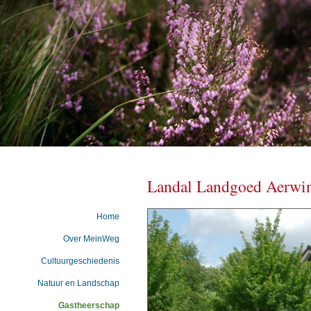
Landal Landgoed Aerwi
Home
Over MeinWeg
Cultuurgeschiedenis
Natuur en Landschap
Gastheerschap