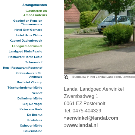
Arrangementen
Gastheren en
Ambassadeurs
Gasthof en Pension
Timmermanns
Hotel Graf Gerhard
Hotel Haus Wilms
Kasteel Daelenbroeck
Landgoed Aerwinkel
Landgoed Klein Paarlo
Restaurant Tante Lucie
Schurenhof
Hotel Restaurant Rosenhof
Golfrestaurant St.
Andrews
Bungalow in het Landal Landgoed Aerwincke
Boshotel Vlodrop
Tüschenbroicher Mühle
Landal Landgoed Aerwinkel
Venhof
Zwembadweg 1
Dalheimer Mühle
6061 EZ Posterholt
Biej De Vogel
Kefee ane Kerk
Tel: 0475-404329
De Boshut
»
aerwinkel@landal.com
Koetshuis
»
www.landal.nl
Ophover Mühle
Bauernstube