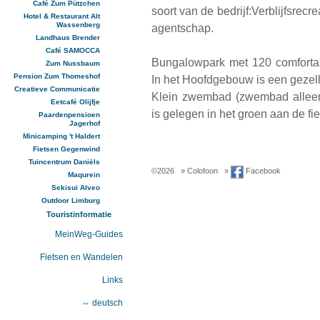
Café Zum Pützchen
soort van de bedrijf:Verblijfsrec
Hotel & Restaurant Alt
Wassenberg
agentschap.
Landhaus Brender
Café SAMOCCA
Bungalowpark met 120 comfortab
Zum Nussbaum
Pension Zum Thomeshof
In het Hoofdgebouw is een gezell
Creatieve Communicatie
Klein zwembad (zwembad alleen 
Eetcafé Olijfje
is gelegen in het groen aan de f
Paardenpensioen
Jagerhof
Minicamping 't Haldert
Fietsen Gegenwind
Tuincentrum Daniëls
©2026
» Colofoon
»
Facebook
Maqurein
Sekisui Alveo
Outdoor Limburg
Touristinformatie
MeinWeg-Guides
Fietsen en Wandelen
Links
⇔ deutsch